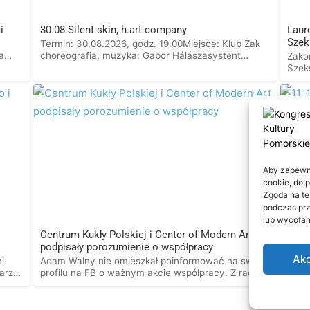
i
30.08 Silent skin, h.art company
Laur
Szek
Termin: 30.08.2026, godz. 19.00Miejsce: Klub Żak
a
choreografia, muzyka: Gabor Hálászasystent
Zakoń
choreografa, reżyseria światła: Artur
Szek
ną
Grabarczykkostiumy, koordynacja produkcji: Beata
Jury
Mierniktaniec, kreacja: Natalia Filowiat, Zuzanna
Wegm
Strugacz, Yelyzaveta Tereshonok, Maria
oraz
twy,
Wołoszykzdjęcia: Daria Szczygiełplakat: Anna
przy
Zglenickaprodukcja: h.art company / Grab Art
w So
mi,
Foundation partnerzy: Klub Żak, Ogólnokształcącą
Jabr
Szkoła Baletowa im. Janiny Jarzynówny-Sobczak
prze
w Gdańsku Geografia ciała to zapis naszej
[…] 
Aby zapewnić
osobistej… Czytaj dalej
cookie, do 
Zgoda na te
podczas prz
lub wycofan
Centrum Kukły Polskiej i Center of Modern Art
11-1
podpisały porozumienie o współpracy
Najw
Akc
w sie
i
Adam Walny nie omieszkał poinformować na swoim
dzie
arzy
profilu na FB o ważnym akcie współpracy. Z racji
kina
cji
że teatrzyki lalkowe zajęte są same sobą, czyli
Prog
promocją dyrektorów, naczelników od kultury
syst
itp.karier w kulturze oraz tworzeniem pijarowych