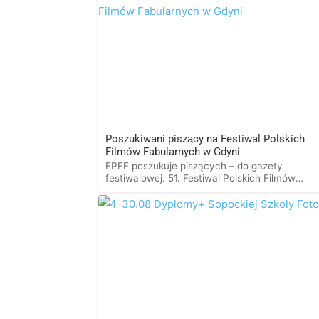
Poszukiwani piszący na Festiwal Polskich
Filmów Fabularnych w Gdyni
FPFF poszukuje piszących – do gazety
festiwalowej. 51. Festiwal Polskich Filmów
Fabularnych w Gdyni to pokazy premierowe,
spotkania z twórcami_czyniami, liczne wydarz
branżowe. Ale to także przestrzeń dyskusji,
wymiany myśli, pole do komentowania tego, c
dzieje się w polskim kinie. Takim miejscem są 
gazety festiwalowej, wydawanej od początku
istnienia FPFF. W tym roku gazeta […]