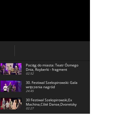
Pociąg do miasta: Teatr Ósmego
Dnia, Royberki - fragment
spektaklu
02:52
30. Festiwal Szekspirowski: Gala
wręczenia nagród
24:45
30 Festiwal Szekspirowski,Ex
Machina,Côté Danse,Dvoretsky
Productions, Hamlet, książę Danii:
02:27
oklaski