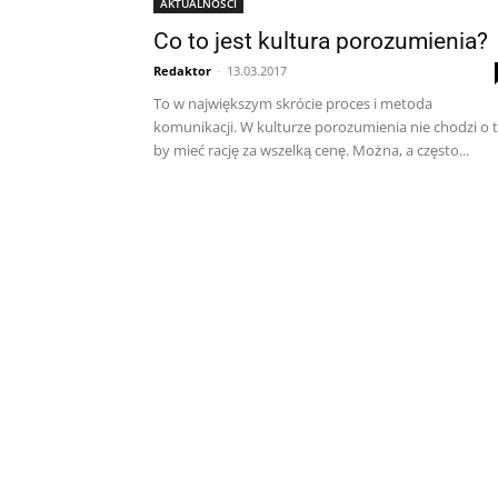
AKTUALNOŚCI
Co to jest kultura porozumienia?
Redaktor
-
13.03.2017
To w największym skrócie proces i metoda
komunikacji. W kulturze porozumienia nie chodzi o t
by mieć rację za wszelką cenę. Można, a często...