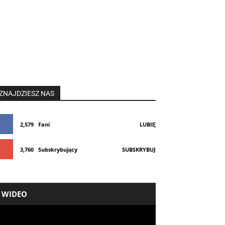
ZNAJDZIESZ NAS
2,579
Fani
LUBIĘ
3,760
Subskrybujący
SUBSKRYBUJ
WIDEO