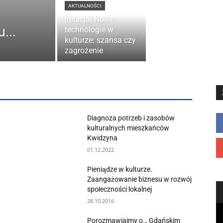
AKTUALNOŚCI
[relacja] Nowe
...
technologie w
kulturze: szansa czy
zagrożenie
Diagnoza potrzeb i zasobów
kulturalnych mieszkańców
Kwidzyna
01.12.2022
Pieniądze w kulturze.
Zaangażowanie biznesu w rozwój
społeczności lokalnej
28.10.2016
Porozmawiajmy o… Gdańskim