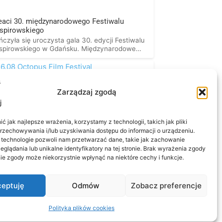
eaci 30. międzynarodowego Festiwalu
spirowskiego
czyła się uroczysta gala 30. edycji Festiwalu
spirowskiego w Gdańsku. Międzynarodowe
 (Dorota Buchwald, Ronan Paterson, Jay
an) oraz Jury Dziennikarzy i Dziennikarek
 Polskie Towarzystwo Szekspirowskie
znało nagrody. ZŁOTY YORICK Teatr Zagłębia
snowcu za spektakl „Hamlet” (reż. Jacek
Zarządzaj zgodą
zyk) Za najbardziej uniwersalne z obejrzanych
dstawień, z wyjątkowym zespołem aktorskim
Ciekawy koncept reżyserski uświadomił
 jak najlepsze wrażenia, korzystamy z technologii, takich jak pliki
jurorom, że… Czytaj dalej
przechowywania i/lub uzyskiwania dostępu do informacji o urządzeniu.
 technologie pozwoli nam przetwarzać dane, takie jak zachowanie
eglądania lub unikalne identyfikatory na tej stronie. Brak wyrażenia zgody
ie zgody może niekorzystnie wpłynąć na niektóre cechy i funkcje.
6.08 Octopus Film Festival
iększy festiwal kina gatunkowego w Polsce już
eptuję
Odmów
Zobacz preferencje
rpniu wynurzy się z morskich otchłani po raz
wiąty, by zaoferować Wam potężną dawkę
 w niezwykłych miejscach Gdańska. Program
Polityka plików cookies
ramowe karty będziemy odkrywać
ematycznie w ciągu najbliższych tygodni, ale