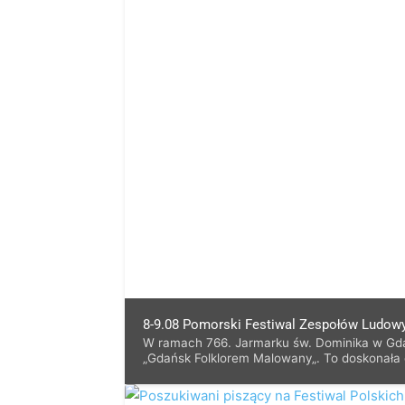
8-9.08 Pomorski Festiwal Zespołów Ludow
W ramach 766. Jarmarku św. Dominika w Gdań
„Gdańsk Folklorem Malowany„. To doskonała o
barwne tańce i poznać bogactwo lokalnych zw