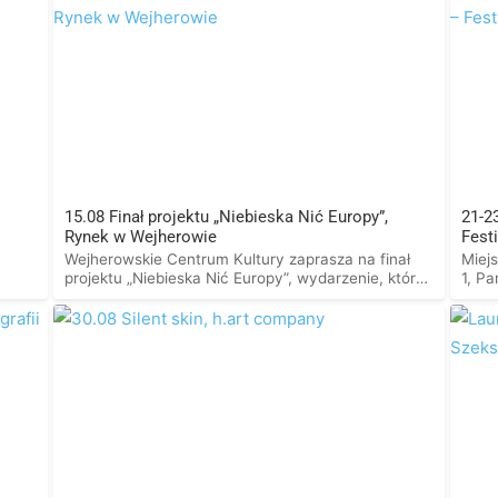
15.08 Finał projektu „Niebieska Nić Europy”,
21-2
Rynek w Wejherowie
Fest
Wejherowskie Centrum Kultury zaprasza na finał
Miejs
projektu „Niebieska Nić Europy”, wydarzenie, które
1, Pa
połączy kaszubskie dziedzictwo, portugalską
Kasz
enia
tradycję i współczesną sztukę. Już 15 sierpnia o
z no
godz. 20.00 wejherowski rynek zamieni się w
folk
o
miejsce wyjątkowego spotkania kultur. Tego
kasz
łamy
wieczoru parkiet zapłonie polskimi i portugalskimi
najw
rytmami. O muzyczną podróż między dwoma
Micha
krajami zadbają DJ Rodrigo oraz DJ Hirsch, […]
koro
Kart