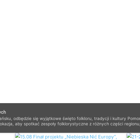
ych
sku, odbędzie się wyjątkowe święto folkloru, tradycji i kultury Pom
kazja, aby spotkać zespoły folklorystyczne z różnych części regionu
yczajów. Festiwal służy nie tylko prezentacji dorobku artystycznego,