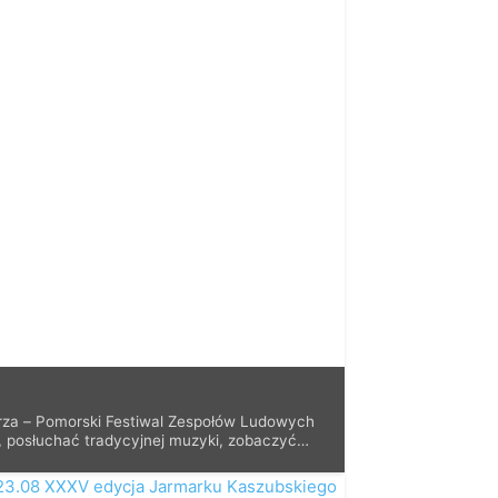
orza – Pomorski Festiwal Zespołów Ludowych
, posłuchać tradycyjnej muzyki, zobaczyć
 ale także […]