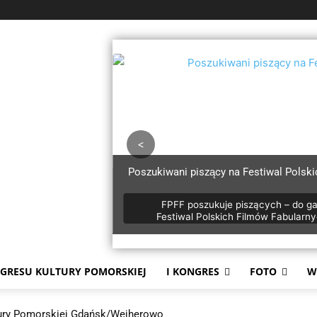
<
wani piszący na Festiwal Polskich Filmów Fabularnych
w Gdyni
FPFF poszukuje piszących – do gazety festiwalowej. 51.
W
estiwal Polskich Filmów Fabularnych w Gdyni to pokazy
„Nieb
premierowe, spotkania z twórcami_czyniami, liczne
dzie
wydarzenia branżowe. Ale to także przestrzeń dyskusji,
15
any myśli, pole do komentowania tego, co dzieje się w
miejs
kim kinie. Takim miejscem są łamy gazety festiwalowej,
zapło
NGRESU KULTURY POMORSKIEJ
I KONGRES
FOTO
W
awanej od początku istnienia FPFF. W tym roku gazeta
mi
[…]
ultury Pomorskiej Gdańsk/Wejherowo