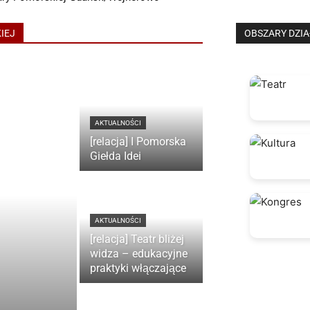
IEJ
OBSZARY DZIA
AKTUALNOŚCI
[relacja] I Pomorska
Giełda Idei
AKTUALNOŚCI
[relacja] Teatr bliżej
widza – edukacyjne
praktyki włączające