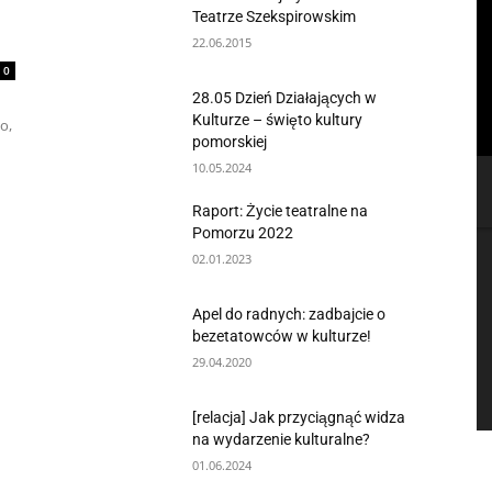
Teatrze Szekspirowskim
22.06.2015
0
28.05 Dzień Działających w
Kulturze – święto kultury
o,
pomorskiej
10.05.2024
Raport: Życie teatralne na
Pomorzu 2022
02.01.2023
Apel do radnych: zadbajcie o
bezetatowców w kulturze!
29.04.2020
[relacja] Jak przyciągnąć widza
na wydarzenie kulturalne?
01.06.2024