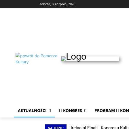
sobota, 8 sierpnia, 2026
Poszuki
8-9.08 Pomorski Festiwal Zespołów Ludowych
ch 766. Jarmarku św. Dominika w Gdańsku, odbędzie
 wyjątkowe święto folkloru, tradycji i kultury Pomorza –
F
orski Festiwal Zespołów Ludowych „Gdańsk Folklorem
Malowany„. To doskonała okazja, aby spotkać zespoły
folklorystyczne z różnych części regionu, posłuchać
wymi
tradycyjnej muzyki, zobaczyć barwne tańce i poznać
pols
AKTUALNOŚCI
II KONGRES
PROGRAM II KO
ogactwo lokalnych zwyczajów. Festiwal służy nie tylko
wyd
prezentacji dorobku artystycznego, ale także […]
[relacja] Finał II Kongresu K
NA TOPIE: