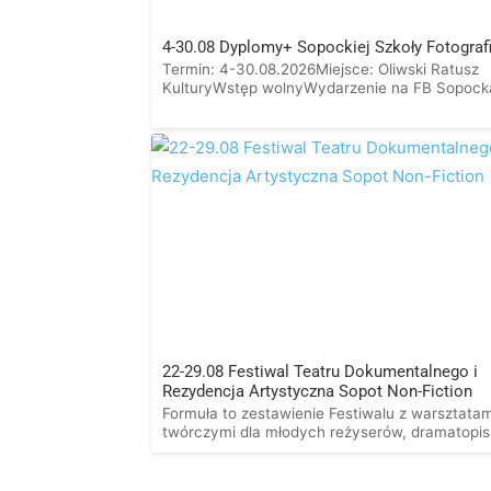
4-30.08 Dyplomy+ Sopockiej Szkoły Fotografi
Termin: 4-30.08.2026Miejsce: Oliwski Ratusz
KulturyWstęp wolnyWydarzenie na FB Sopock
Szkoła Fotografii WFH zaprasza na
wystawę „Dyplomy +” Zaprezentowane zosta
wyróżnione 2026 roku prace dyplomowe
autorstwa: Zhenisa Beisekova, Sebastiana
Bernatowicza, Jakuba Groborza, Marcina Pas
Aleksandry Piotrowskiej, Igora Plony. Tytuł ma
oczywisty związek z otrzymanymi wyróżnienia
ale i opisuje dodatkową ekspozycję zdjęć
koncertowych Sebastiana Bernatowicza. Na
wystawę składają się […]
22-29.08 Festiwal Teatru Dokumentalnego i
Rezydencja Artystyczna Sopot Non-Fiction
Formuła to zestawienie Festiwalu z warsztatam
twórczymi dla młodych reżyserów, dramatopis
i aktorów, którzy podczas tygodniowej rezyden
artystycznej pracują nad swoimi projektami
dokumentalnych sztuk i spektakli. Na koniec