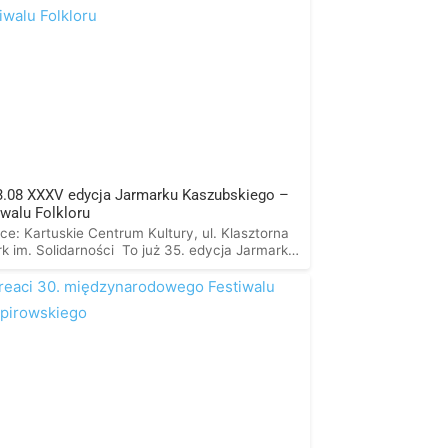
3.08 XXXV edycja Jarmarku Kaszubskiego –
iwalu Folkloru
ce: Kartuskie Centrum Kultury, ul. Klasztorna
rk im. Solidarności To już 35. edycja Jarmarku
ubskiego w miejscu, gdzie tradycja spotyka się
woczesnością. Obok barwnych zespołów
lorystycznych, twórców ludowych i
ubskich przysmaków czekają koncerty
iększych gwiazd polskiej sceny. Prowadzenie:
ł Bronk 21 sierpnia (piątek)19:00 – barwny
wód Zespołów Folklorystycznych z Rynku
uskiego do Parku […]